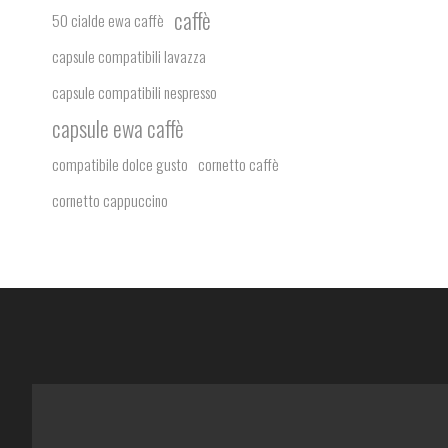
caffè
50 cialde ewa caffè
capsule compatibili lavazza
capsule compatibili nespresso
capsule ewa caffè
compatibile dolce gusto
cornetto caffè
cornetto cappuccino