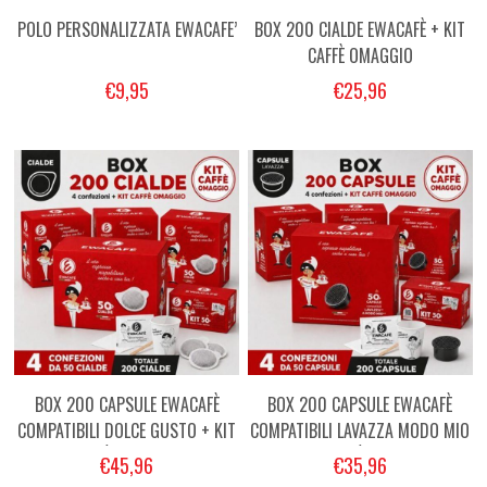
POLO PERSONALIZZATA EWACAFE’
BOX 200 CIALDE EWACAFÈ + KIT
CAFFÈ OMAGGIO
€9,95
€25,96
BOX 200 CAPSULE EWACAFÈ
BOX 200 CAPSULE EWACAFÈ
COMPATIBILI DOLCE GUSTO + KIT
COMPATIBILI LAVAZZA MODO MIO
CAFFÈ OMAGGIO
+ KIT CAFFÈ OMAGGIO
€45,96
€35,96